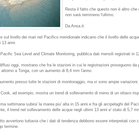
Resta il fatto che questo non è altro che 
non sarà nemmeno l'ultimo.
Da Ansa.it:
a e sul livello dei mari nel Pacifico meridionale indicano che il livello delle acque
i 13 anni.
 Pacific Sea Level and Climate Monitoring, pubblica dati mensili registrati in 1
 diffusi oggi, mostrano che fra le stazioni in cui le registrazioni proseguono da p
to attorno a Tonga, con un aumento di 8,4 mm l'anno.
n aumento presso tutte le stazioni di monitoraggio, ma vi sono ampie variazioni.
e Cook, ad esempio, mostra un trend di sollevamento di meno di un ottavo risp
a settimana subira' la marea piu' alta in 15 anni e fra gli arcipelaghi del Pacif
, il trend nel sollevamento delle acque negli ultimi 13 anni e' stato di 5,7 mm
etto avvertono tuttavia che i dati di tendenza debbono essere interpretati con
ngo termine.