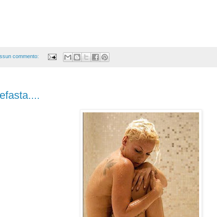
ssun commento:
efasta....