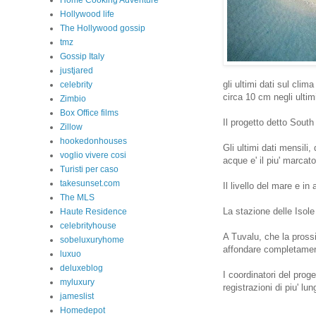
Home Cooking Adventure
Hollywood life
The Hollywood gossip
tmz
Gossip Italy
justjared
gli ultimi dati sul clim
celebrity
circa 10 cm negli ultim
Zimbio
Box Office films
Il progetto detto South
Zillow
hookedonhouses
Gli ultimi dati mensili,
voglio vivere cosi
acque e' il piu' marca
Turisti per caso
takesunset.com
Il livello del mare e i
The MLS
La stazione delle Isol
Haute Residence
celebrityhouse
A Tuvalu, che la prossim
sobeluxuryhome
affondare completamente
luxuo
deluxeblog
I coordinatori del prog
myluxury
registrazioni di piu' lu
jameslist
Homedepot