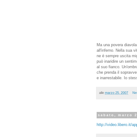
Ma una povera diavola c
all'inferno. Nella sua 
ne è sempre uscita mig
può inaridire un senti
al suo fianco. Un'ombr
che prenda il sopravve
e inarrestabile. Io stes
alle
marzo 25, 2007
Ne
sabato, marzo 2
http://video.libero.it