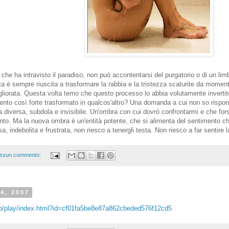
he ha intravisto il paradiso, non può accontentarsi del purgatorio o di un limb
vita è sempre riuscita a trasformare la rabbia e la tristezza scaturite da moment
liorata. Questa volta temo che questo processo lo abbia volutamente invertito
mento così forte trasformato in qualcos'altro? Una domanda a cui non so rispo
a diversa, subdola e invisibile. Un'ombra con cui dovrò confrontarmi e che fo
nto. Ma la nuova ombra è un'entità potente, che si alimenta del sentimento che
sa, indebolita e frustrata, non riesco a tenergli testa. Non riesco a far sentire 
ssun commento:
4, 2007
/app/play/index.html?id=cf01fa5be8e87a862cbeded576f12cd5