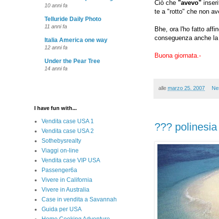
Ciò che
"avevo"
inseri
10 anni fa
te a "rotto" che non av
Telluride Daily Photo
11 anni fa
Bhe, ora l'ho fatto aff
conseguenza anche la p
Italia America one way
12 anni fa
Buona giornata.-
Under the Pear Tree
14 anni fa
alle
marzo 25, 2007
Ne
I have fun with...
Vendita case USA 1
??? polinesia
Vendita case USA 2
Sothebysrealty
Viaggi on-line
Vendita case VIP USA
Passenger6a
Vivere in California
Vivere in Australia
Case in vendita a Savannah
Guida per USA