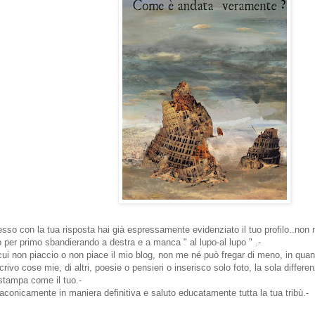
sso con la tua risposta hai già espressamente evidenziato il tuo profilo..non mi
to per primo sbandierando a destra e a manca " al lupo-al lupo " .-
cui non piaccio o non piace il mio blog, non me né può fregar di meno, in qu
 scrivo cose mie, di altri, poesie o pensieri o inserisco solo foto, la sola diffe
stampa come il tuo.-
laconicamente in maniera definitiva e saluto educatamente tutta la tua tribù.-