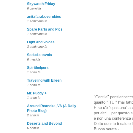
Skywatch Friday
6 giorni fa
anitafaraboverubies
1 settimana fa
Spare Parts and Pics
1 settimana fa
Light and Voices
3 settimane fa
Seduti a tavola
6 mesi fa
Spirithelpers
1 anno fa
Traveling with Eileen
1 anno fa
Mr. Puddy +
"Gentile" pensierinecce
1 anno fa
quanto " TU " l'hai fat
Around Roanoke, VA (A Daily
E se c'è "qualcuno" a 
Photo Blog)
per altri....per questo
2 anni fa
e non una conferenza 
Detto questo ti saluto 
Deserts and Beyond
6 anni fa
Buona serata.-