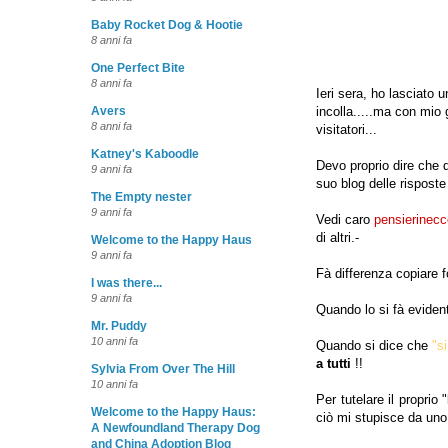
Baby Rocket Dog & Hootie
8 anni fa
One Perfect Bite
8 anni fa
Ieri sera, ho lasciato
incolla.....ma con mio 
Avers
8 anni fa
visitatori...
Katney's Kaboodle
Devo proprio dire che 
9 anni fa
suo blog delle risposte
The Empty nester
9 anni fa
Vedi caro
pensierinec
di altri.-
Welcome to the Happy Haus
9 anni fa
Fà differenza copiare f
I was there...
9 anni fa
Quando lo si fà eviden
Mr. Puddy
10 anni fa
Quando si dice che
"si
a tutti
!!
Sylvia From Over The Hill
10 anni fa
Per tutelare il proprio 
Welcome to the Happy Haus:
ciò mi stupisce da uno
A Newfoundland Therapy Dog
and China Adoption Blog