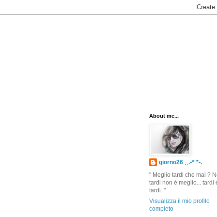
About me...
giorno26 ¸¸.•*¨*•.
" Meglio tardi che mai ? N
tardi non è meglio... tardi 
tardi. "
Visualizza il mio profilo
completo