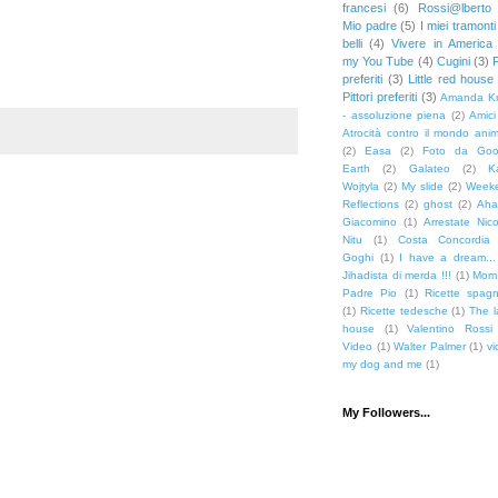
francesi
(6)
Rossi@lberto
Mio padre
(5)
I miei tramonti
belli
(4)
Vivere in America
my You Tube
(4)
Cugini
(3)
preferiti
(3)
Little red house
Pittori preferiti
(3)
Amanda K
- assoluzione piena
(2)
Amici
Atrocità contro il mondo ani
(2)
Easa
(2)
Foto da Goo
Earth
(2)
Galateo
(2)
K
Wojtyla
(2)
My slide
(2)
Week
Reflections
(2)
ghost
(2)
Aha
Giacomino
(1)
Arrestate Nic
Nitu
(1)
Costa Concordia
Goghi
(1)
I have a dream...
Jihadista di merda !!!
(1)
Mom
Padre Pio
(1)
Ricette spagn
(1)
Ricette tedesche
(1)
The l
house
(1)
Valentino Rossi
Video
(1)
Walter Palmer
(1)
v
my dog and me
(1)
My Followers...