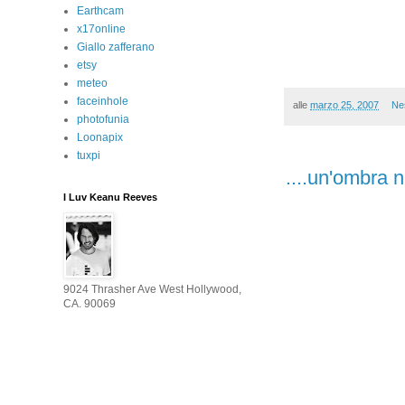
Earthcam
x17online
Giallo zafferano
etsy
meteo
faceinhole
alle
marzo 25, 2007
Ne
photofunia
Loonapix
tuxpi
....un'ombra n
I Luv Keanu Reeves
9024 Thrasher Ave West Hollywood,
CA. 90069