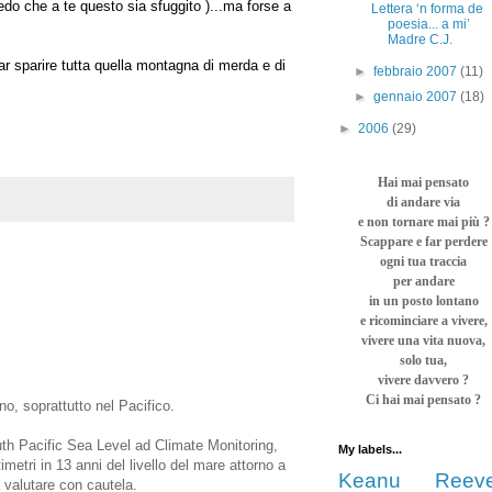
redo che a te questo sia sfuggito )...ma forse a
Lettera ‘n forma de
poesia... a mi’
Madre C.J.
far sparire tutta quella montagna di merda e di
►
febbraio 2007
(11)
►
gennaio 2007
(18)
►
2006
(29)
Hai mai pensato
di andare via
e non tornare mai più ?
Scappare e far perdere
ogni tua traccia
per andare
in un posto lontano
e ricominciare a vivere,
vivere una vita nuova,
solo tua,
vivere davvero ?
Ci hai mai pensato ?
nno, soprattutto nel Pacifico.
South Pacific Sea Level ad Climate Monitoring,
My labels...
etri in 13 anni del livello del mare attorno a
Keanu Reev
a valutare con cautela.