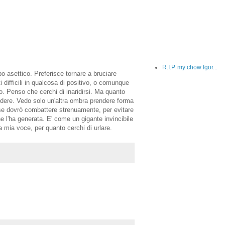
R.I.P. my chow Igor...
o asettico. Preferisce tornare a bruciare
i difficili in qualcosa di positivo, o comunque
. Penso che cerchi di inaridirsi. Ma quanto
ndere. Vedo solo un'altra ombra prendere forma
rse dovrò combattere strenuamente, per evitare
 l'ha generata. E' come un gigante invincibile
la mia voce, per quanto cerchi di urlare.