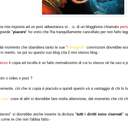
 una mia risposta ad un post abbastanza st....o, di un blogghista chiamato
pens
grande "
piacere
" ho visto che l'ha tranquillamente cancellato per non farlo legg
dal momento che sbandiera tanto le sue "
intelligenti"
convinzioni dovrebbe es
 in merito, se poi su questo suo blog cita il mio stesso blog.-
cesso
il copia ed incolla è un fatto normalissimo di cui tu stesso nè fai uso e 
oto o video o post ?
temente, ciò che si copia è piaciuto e quindi questo và a vantaggio di chi lo 
 ruba"
cose di altri si dovrebbe fare molta attenzione, dal momento che ciò c
"lavoro" si dovrebbe anche inserire la dicitura "
tutti i diritti sono
riservati
" o
 come te che non l'abbia fatto.-