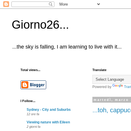
Giorno26...
...the sky is falling, I am learning to live with it...
Total views...
Translate
Powered by
Tran
martedì, marzo 
I Follow...
...toh, cappuc
Sydney - City and Suburbs
12 ore fa
Viewing nature with Eileen
2 giorni fa