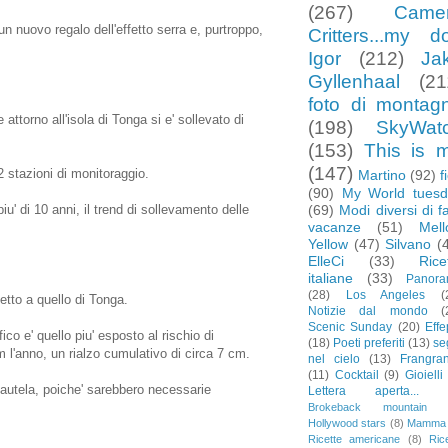
(267)
Came
un nuovo regalo dell'effetto serra e, purtroppo,
Critters...my d
Igor
(212)
Ja
Gyllenhaal
(21
foto di montag
 attorno all'isola di Tonga si e' sollevato di
(198)
SkyWat
(153)
This is 
(147)
2 stazioni di monitoraggio.
Martino
(92)
f
(90)
My World tuesd
(69)
Modi diversi di f
iu' di 10 anni, il trend di sollevamento delle
vacanze
(51)
Mel
Yellow
(47)
Silvano
(
ElleCi
(33)
Rice
italiane
(33)
Panor
(28)
Los Angeles
(
etto a quello di Tonga.
Notizie dal mondo
(
Scenic Sunday
(20)
Effe
ico e' quello piu' esposto al rischio di
(18)
Poeti preferiti
(13)
se
 l'anno, un rialzo cumulativo di circa 7 cm.
nel cielo
(13)
Frangra
(11)
Cocktail
(9)
Gioielli
 cautela, poiche' sarebbero necessarie
Lettera aperta...
Brokeback mountain
Hollywood stars
(8)
Mamma
Ricette americane
(8)
Ric