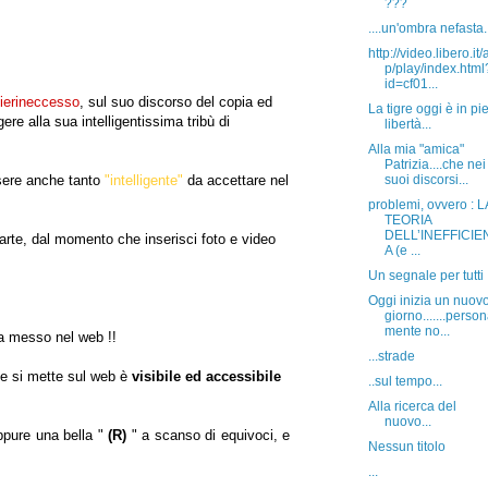
???
....un'ombra nefasta..
http://video.libero.it/
p/play/index.html
id=cf01...
ierineccesso
, sul suo discorso del copia ed
La tigre oggi è in pi
ere alla sua intelligentissima tribù di
libertà...
Alla mia "amica"
Patrizia....che nei
sere anche tanto
"intelligente"
da accettare nel
suoi discorsi...
problemi, ovvero : L
TEORIA
DELL’INEFFICIE
parte, dal momento che inserisci foto e video
A (e ...
Un segnale per tutti !
Oggi inizia un nuov
giorno.......person
mente no...
ha messo nel web !!
...strade
he si mette sul web è
visibile ed accessibile
..sul tempo...
Alla ricerca del
nuovo...
ppure una bella "
(R)
" a scanso di equivoci, e
Nessun titolo
...