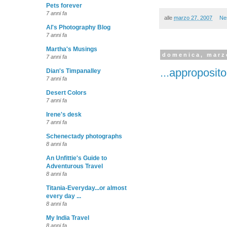
Pets forever
7 anni fa
alle
marzo 27, 2007
Ne
Al's Photography Blog
7 anni fa
Martha's Musings
domenica, marz
7 anni fa
...approposito
Dian's Timpanalley
7 anni fa
Desert Colors
7 anni fa
Irene's desk
7 anni fa
Schenectady photographs
8 anni fa
An Unfittie's Guide to
Adventurous Travel
8 anni fa
Titania-Everyday...or almost
every day ...
8 anni fa
My India Travel
8 anni fa